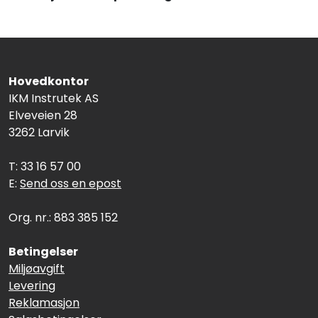
Termografi
Undervisning
Hovedkontor
Navigasjon & Kommunikasjon
IKM Instrutek AS
Elveveien 28
Maskinvern & Instrumentering
3262 Larvik
T: 33 16 57 00
Tilbehør
E:
Send oss en epost
Kampanjer
Org. nr.: 883 385 152
Outlet
Betingelser
Miljøavgift
Levering
Reklamasjon