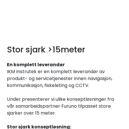
Skip to main content
Løsningssenter
Elektro
Stor sjark >15meter
Elektronikk
En komplett leverandør
Prosess
IKM Instrutek er en komplett leverandør av
produkt- og servicetjenester innen navigasjon,
kommunikasjon, fiskeleting og CCTV.
Frekvensomformere
Under presenterer vi ulike konseptløsninger fra
Miljø og sikkerhet
vår samarbeidspartner Furuno tilpasset store
sjarker over 15 meter.
Kalibratorer
Stor sjark konseptløsning: