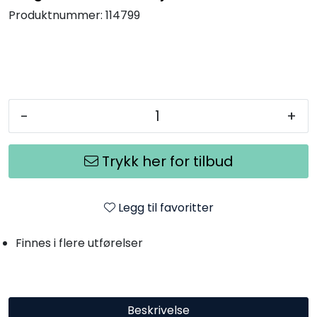
Termografi
Produktnummer:
114799
Undervisning
Navigasjon & Kommunikasjon
-
+
Maskinvern & Instrumentering
Trykk her for tilbud
Tilbehør
Legg til favoritter
Kampanjer
Finnes i flere utførelser
Outlet
Beskrivelse