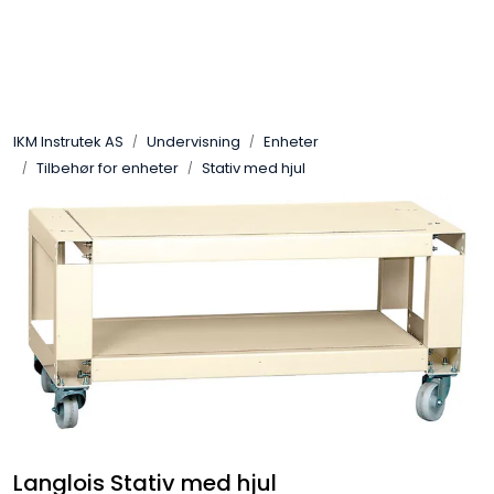
Skip to main content
Løsningssenter
IKM Instrutek AS
Undervisning
Enheter
Elektro
Tilbehør for enheter
Stativ med hjul
Elektronikk
Prosess
Frekvensomformere
Miljø og sikkerhet
Kalibratorer
Langlois Stativ med hjul