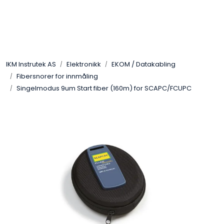
Skip to main content
Løsningssenter
IKM Instrutek AS
Elektronikk
EKOM / Datakabling
Elektro
Fibersnorer for innmåling
Singelmodus 9um Start fiber (160m) for SCAPC/FCUPC
Elektronikk
Prosess
Frekvensomformere
Miljø og sikkerhet
Kalibratorer