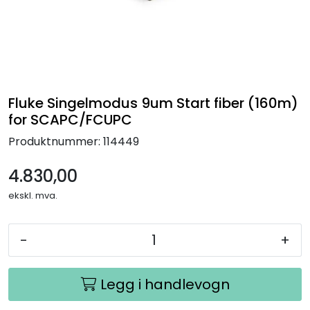
Termografi
Undervisning
Navigasjon & Kommunikasjon
Fluke Singelmodus 9um Start fiber (160m)
for SCAPC/FCUPC
Maskinvern & Instrumentering
Produktnummer:
114449
Tilbehør
4.830,00
ekskl. mva.
Kampanjer
-
+
Outlet
Legg i handlevogn