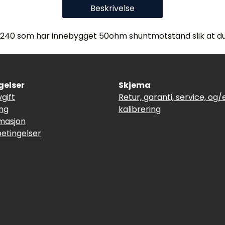
Beskrivelse
240 som har innebygget 50ohm shuntmotstand slik at d
gelser
Skjema
vgift
Retur, garanti, service, og/e
ing
kalibrering
masjon
betingelser