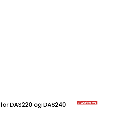
0
 til IKM Instrutek AS
Favoritter
Logg inn
 for DAS220 og DAS240