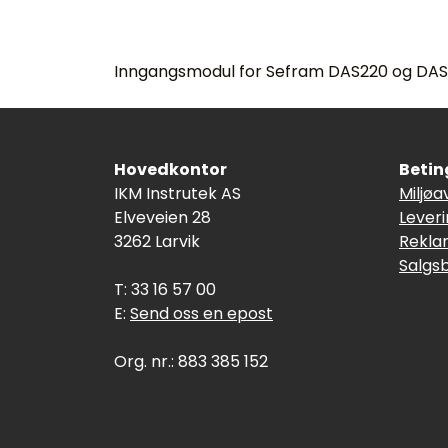
Inngangsmodul for Sefram DAS220 og DAS
Hovedkontor
Betin
IKM Instrutek AS
Miljøa
Elveveien 28
Lever
3262 Larvik
Rekla
Salgs
T: 33 16 57 00
E:
Send oss en epost
Org. nr.: 883 385 152