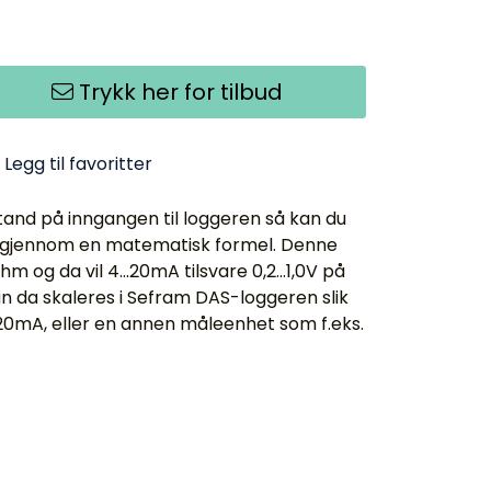
Trykk her for tilbud
Legg til favoritter
and på inngangen til loggeren så kan du
A gjennom en matematisk formel. Denne
og da vil 4...20mA tilsvare 0,2...1,0V på
an da skaleres i Sefram DAS-loggeren slik
20mA, eller en annen måleenhet som f.eks.