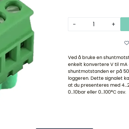
-
+
Ved å bruke en shuntmotst
enkelt konvertere V til m
shuntmotstanden er på 50hm 
loggeren. Dette signalet k
at du presenteres med 4...
0...10bar eller 0...100°C osv.