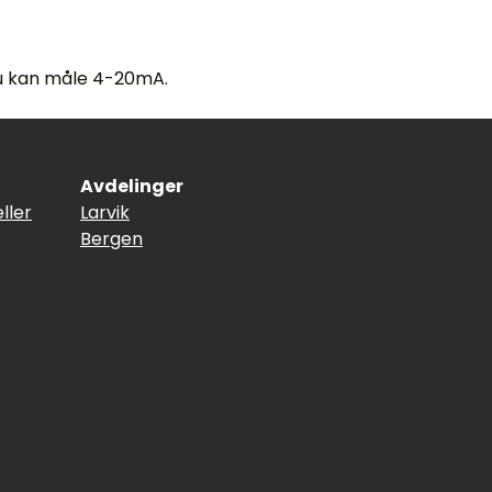
u kan måle 4-20mA.
Avdelinger
ller
Larvik
Bergen