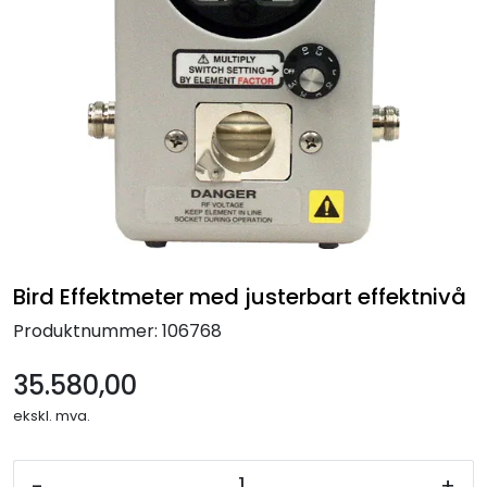
Termografi
Undervisning
Navigasjon & Kommunikasjon
Maskinvern & Instrumentering
Tilbehør
Bird Effektmeter med justerbart effektnivå
Kampanjer
Produktnummer:
106768
35.580,00
Outlet
ekskl. mva.
-
+