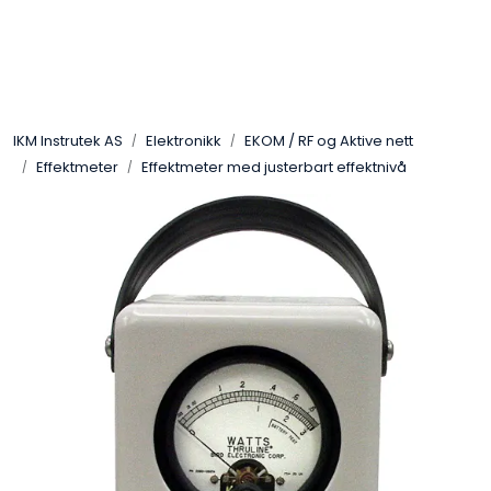
Skip to main content
Løsningssenter
IKM Instrutek AS
Elektronikk
EKOM / RF og Aktive nett
Elektro
Effektmeter
Effektmeter med justerbart effektnivå
Elektronikk
Prosess
Frekvensomformere
Miljø og sikkerhet
Kalibratorer