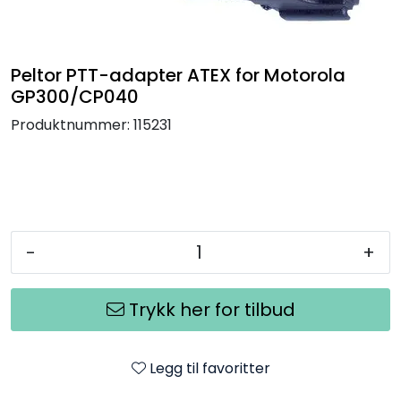
Termografi
Undervisning
Peltor PTT-adapter ATEX for Motorola
GP300/CP040
Navigasjon & Kommunikasjon
Produktnummer:
115231
Maskinvern & Instrumentering
Tilbehør
-
+
Kampanjer
Trykk her for tilbud
Outlet
Legg til favoritter