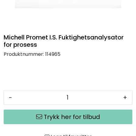
Termografi
Undervisning
Michell Promet I.S. Fuktighetsanalysator
Navigasjon & Kommunikasjon
for prosess
Produktnummer:
114965
Maskinvern & Instrumentering
Tilbehør
Kampanjer
-
+
Outlet
Trykk her for tilbud