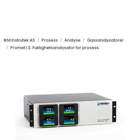
Skip to main content
Løsningssenter
IKM Instrutek AS
Prosess
Analyse
Gassanalysatorer
Elektro
Promet I.S. Fuktighetsanalysator for prosess
Elektronikk
Prosess
Frekvensomformere
Miljø og sikkerhet
Kalibratorer