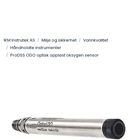
Skip to main content
Løsningssenter
IKM Instrutek AS
Miljø og sikkerhet
Vannkvalitet
Elektro
Håndholdte instrumenter
ProDSS ODO optisk oppløst oksygen sensor
Elektronikk
Prosess
Frekvensomformere
Miljø og sikkerhet
Kalibratorer