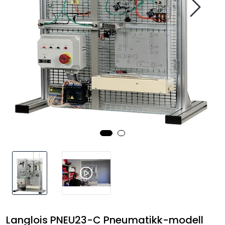
Termografi
Undervisning
Navigasjon & Kommunikasjon
Maskinvern & Instrumentering
Tilbehør
Kampanjer
Outlet
Langlois PNEU23-C Pneumatikk-modell