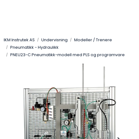
Skip to main content
Løsningssenter
IKM Instrutek AS
Undervisning
Modeller / Trenere
Elektro
Pneumatikk - Hydraulikk
PNEU23-C Pneumatikk-modell med PLS og programvare
Elektronikk
Prosess
Frekvensomformere
Miljø og sikkerhet
Kalibratorer