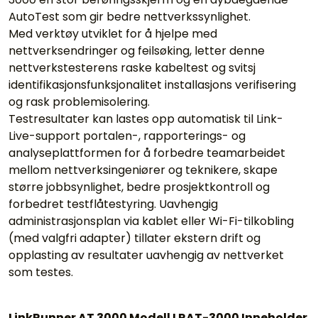
AutoTest som gir bedre nettverkssynlighet.
Med verktøy utviklet for å hjelpe med
nettverksendringer og feilsøking, letter denne
nettverkstesterens raske kabeltest og svitsj
identifikasjonsfunksjonalitet installasjons verifisering
og rask problemisolering.
Testresultater kan lastes opp automatisk til Link-
Live-support portalen-, rapporterings- og
analyseplattformen for å forbedre teamarbeidet
mellom nettverksingeniører og teknikere, skape
større jobbsynlighet, bedre prosjektkontroll og
forbedret testflåtestyring. Uavhengig
administrasjonsplan via kablet eller Wi-Fi-tilkobling
(med valgfri adapter) tillater ekstern drift og
opplasting av resultater uavhengig av nettverket
som testes.
LinkRunner AT 3000 Modell LRAT-3000 Inneholder