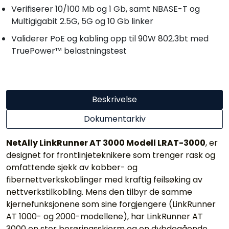
Verifiserer 10/100 Mb og 1 Gb, samt NBASE-T og
Multigigabit 2.5G, 5G og 10 Gb linker
Validerer PoE og kabling opp til 90W 802.3bt med
TruePower™ belastningstest
Beskrivelse
Dokumentarkiv
NetAlly LinkRunner AT 3000 Modell LRAT-3000
, er
designet for frontlinjeteknikere som trenger rask og
omfattende sjekk av kobber- og
fibernettverkskoblinger med kraftig feilsøking av
nettverkstilkobling. Mens den tilbyr de samme
kjernefunksjonene som sine forgjengere (LinkRunner
AT 1000- og 2000-modellene), har LinkRunner AT
3000 en stor berøringsskjerm og en dybdegående