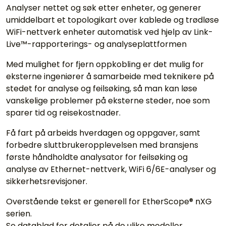
Analyser nettet og søk etter enheter, og generer
umiddelbart et topologikart over kablede og trødløse
WiFi-nettverk enheter automatisk ved hjelp av Link-
Live™-rapporterings- og analyseplattformen
Med mulighet for fjern oppkobling er det mulig for
eksterne ingeniører å samarbeide med teknikere på
stedet for analyse og feilsøking, så man kan løse
vanskelige problemer på eksterne steder, noe som
sparer tid og reisekostnader.
Få fart på arbeids hverdagen og oppgaver, samt
forbedre sluttbrukeropplevelsen med bransjens
første håndholdte analysator for feilsøking og
analyse av Ethernet-nettverk, WiFi 6/6E-analyser og
sikkerhetsrevisjoner.
Overstående tekst er generell for EtherScope® nXG
serien.
Se datablad for detaljer på de ulike modeller