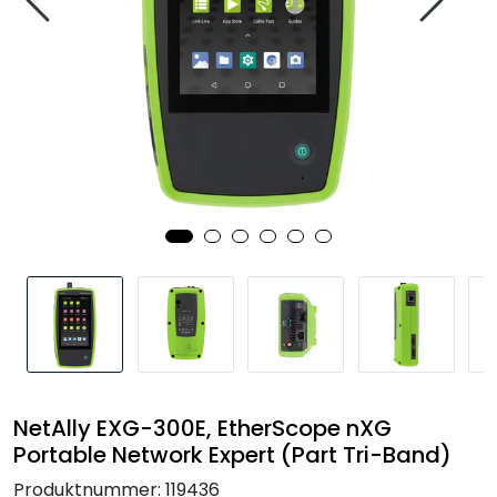
Termografi
Undervisning
Navigasjon & Kommunikasjon
Maskinvern & Instrumentering
Tilbehør
Kampanjer
Outlet
NetAlly EXG-300E, EtherScope nXG
Portable Network Expert (Part Tri-Band)
Produktnummer:
119436