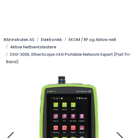
Skip to main content
Løsningssenter
IKM Instrutek AS
Elektronikk
EKOM / RF og Aktive nett
Elektro
Aktive Nettverkstestere
EXG-300E, EtherScope nXG Portable Network Expert (Part Tri-
Elektronikk
Band)
Prosess
Frekvensomformere
Miljø og sikkerhet
Kalibratorer