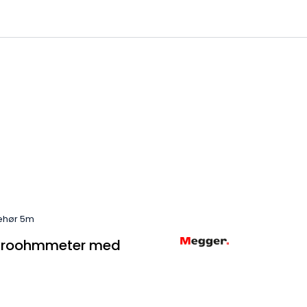
0
 til IKM Instrutek AS
Favoritter
Logg inn
ehør 5m
kroohmmeter med