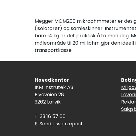
Megger MOM200 mikroohmmeter er designet
(isolatorer) og samleskinner. Instrumente
bare 14 kg er det praktisk å ta med deg. MO
måleområde til 20 milliohm gjør den ideell
transportkasse.
Hovedkontor
Betin
IKM Instrutek AS
Miljøa
Elveveien 28
Lever
3262 Larvik
Rekla
Salgs
T: 33 16 57 00
E:
Send oss en epost