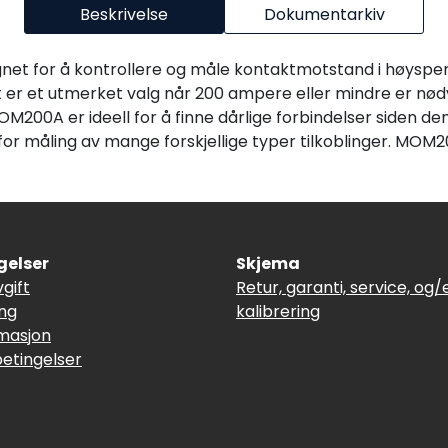
Beskrivelse
Dokumentarkiv
 for å kontrollere og måle kontaktmotstand i høyspenn
t er et utmerket valg når 200 ampere eller mindre er nø
M200A er ideell for å finne dårlige forbindelser siden den
 for måling av mange forskjellige typer tilkoblinger. MOM
gelser
Skjema
vgift
Retur, garanti, service, og/e
ing
kalibrering
masjon
betingelser