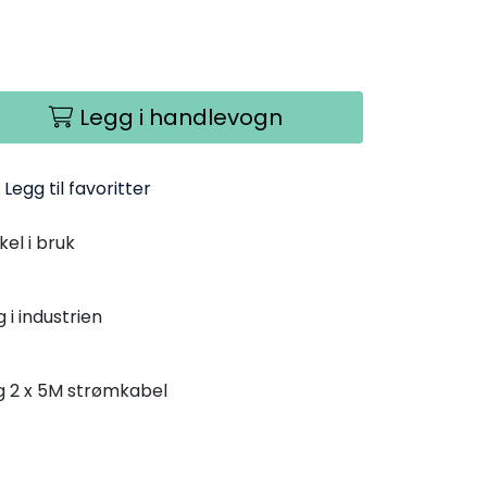
Legg i handlevogn
Legg til favoritter
el i bruk
 i industrien
g 2 x 5M strømkabel