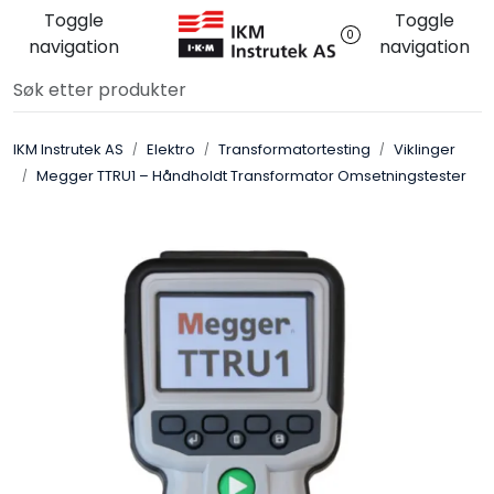
Skip to main content
Toggle
Toggle
0
navigation
navigation
Løsningssenter
IKM Instrutek AS
Elektro
Transformatortesting
Viklinger
Elektro
Megger TTRU1 – Håndholdt Transformator Omsetningstester
Elektronikk
Prosess
Frekvensomformere
Miljø og sikkerhet
Kalibratorer