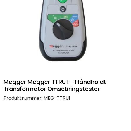
Termografi
Undervisning
Navigasjon & Kommunikasjon
Maskinvern & Instrumentering
Tilbehør
Megger Megger TTRU1 – Håndholdt
Kampanjer
Transformator Omsetningstester
Produktnummer:
MEG-TTRU1
Outlet