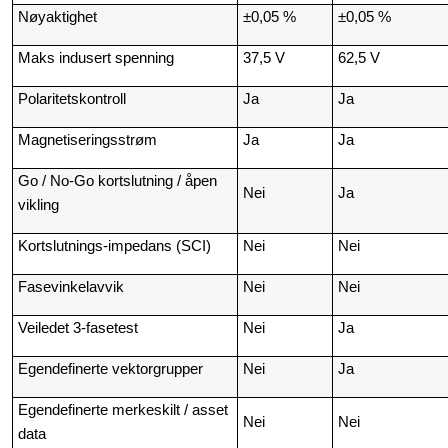
Nøyaktighet
±0,05 %
±0,05 %
Maks indusert spenning
37,5 V
62,5 V
Polaritetskontroll
Ja
Ja
Magnetiseringsstrøm
Ja
Ja
Go / No-Go kortslutning / åpen
Nei
Ja
vikling
Kortslutnings-impedans (SCI)
Nei
Nei
Fasevinkelavvik
Nei
Nei
Veiledet 3-fasetest
Nei
Ja
Egendefinerte vektorgrupper
Nei
Ja
Egendefinerte merkeskilt / asset
Nei
Nei
data