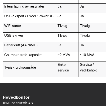
Intern lagring av resultater
Ja
Ja
USB eksport / Excel / PowerDB
Ja
Ja
WiFi støtte
Tilvalg
Tilvalg
USB skriver
Tilvalg
Tilvalg
Batteridrift (AA NiMH)
Ja
Ja
Ca. maks trafo-kapasitet
~2 MVA
~10 MVA
Enkel
Service /
Typisk bruksområde
service
vedlikehold
Hovedkontor
IKM Instrutek AS