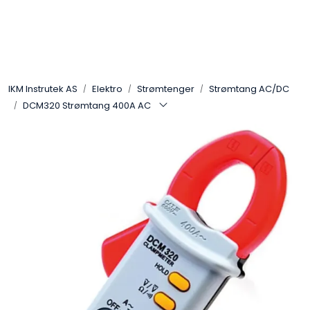
Skip to main content
Løsningssenter
IKM Instrutek AS
Elektro
Strømtenger
Strømtang AC/DC
Elektro
DCM320 Strømtang 400A AC
Elektronikk
Prosess
Frekvensomformere
Miljø og sikkerhet
Kalibratorer