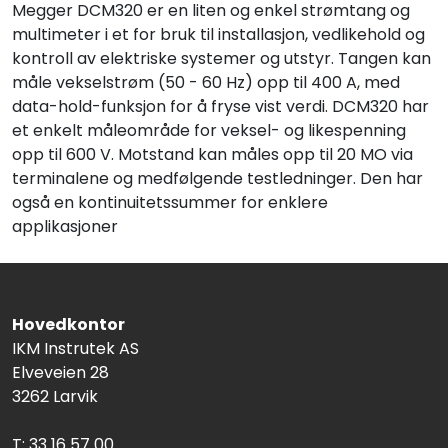
Megger DCM320 er en liten og enkel strømtang og
multimeter i et for bruk til installasjon, vedlikehold og
kontroll av elektriske systemer og utstyr. Tangen kan
måle vekselstrøm (50 - 60 Hz) opp til 400 A, med
data-hold-funksjon for å fryse vist verdi. DCM320 har
et enkelt måleområde for veksel- og likespenning
opp til 600 V. Motstand kan måles opp til 20 MO via
terminalene og medfølgende testledninger. Den har
også en kontinuitetssummer for enklere
applikasjoner
Hovedkontor
IKM Instrutek AS
Elveveien 28
3262 Larvik
T: 33 16 57 00