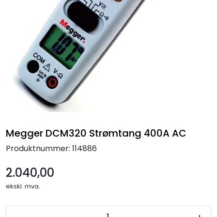
Termografi
Undervisning
Navigasjon & Kommunikasjon
Maskinvern & Instrumentering
Tilbehør
Megger DCM320 Strømtang 400A AC
Kampanjer
Produktnummer:
114886
Outlet
2.040,00
ekskl. mva.