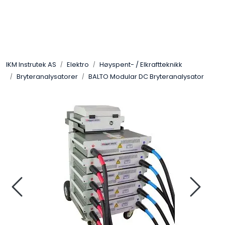
Skip to main content
Løsningssenter
IKM Instrutek AS
Elektro
Høyspent- / Elkraftteknikk
Elektro
Bryteranalysatorer
BALTO Modular DC Bryteranalysator
Elektronikk
Prosess
Frekvensomformere
Miljø og sikkerhet
Kalibratorer