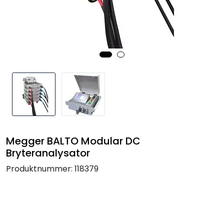
Termografi
Undervisning
Navigasjon & Kommunikasjon
Maskinvern & Instrumentering
Tilbehør
Megger BALTO Modular DC
Kampanjer
Bryteranalysator
Produktnummer:
118379
Outlet