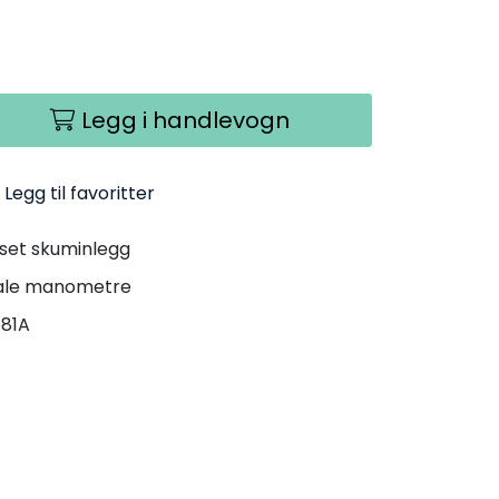
Legg i handlevogn
Legg til favoritter
sset skuminlegg
itale manometre
681A