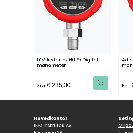
IKM Instrutek 601Ex Digitalt
Addi
manometer
man
6.235,00
Fra:
Fra:
Hovedkontor
Betin
IKM Instrutek AS
Miljøa
Elveveien 28
Lever