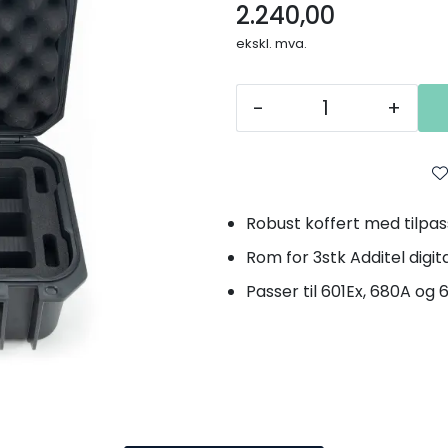
2.240,00
ekskl. mva.
-
+
Robust koffert med tilpa
Rom for 3stk Additel dig
Passer til 601Ex, 680A og 