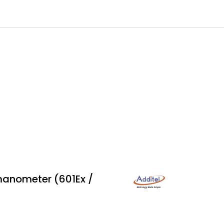
0
 til IKM Instrutek AS
Favoritter
Logg inn
 manometer (601Ex /