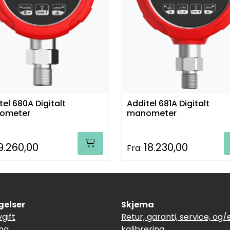
tel 680A Digitalt
Additel 681A Digitalt
ometer
manometer
9.260,00
18.230,00
Fra:
gelser
Skjema
vgift
Retur, garanti, service, og/e
ing
kalibrering