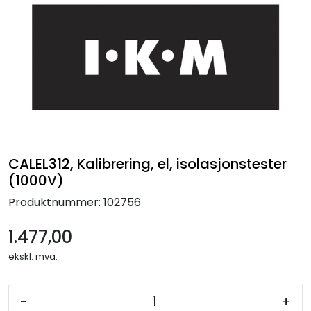
Termografi
Undervisning
Navigasjon & Kommunikasjon
Maskinvern & Instrumentering
CALEL312, Kalibrering, el, isolasjonstester
Tilbehør
(1000V)
Produktnummer:
102756
Kampanjer
1.477,00
Outlet
ekskl. mva.
-
+