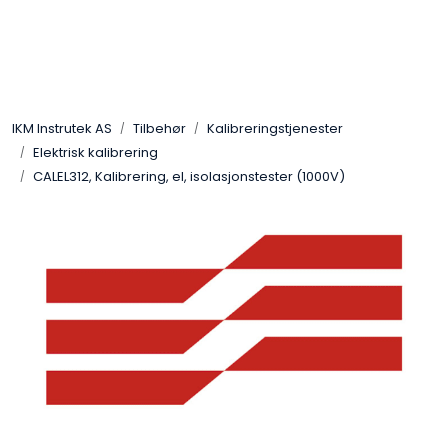
Skip to main content
Løsningssenter
IKM Instrutek AS
Tilbehør
Kalibreringstjenester
Elektro
Elektrisk kalibrering
CALEL312, Kalibrering, el, isolasjonstester (1000V)
Elektronikk
Prosess
Frekvensomformere
Miljø og sikkerhet
Kalibratorer