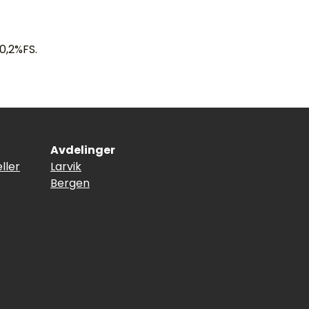
0,2%FS.
Avdelinger
ller
Larvik
Bergen