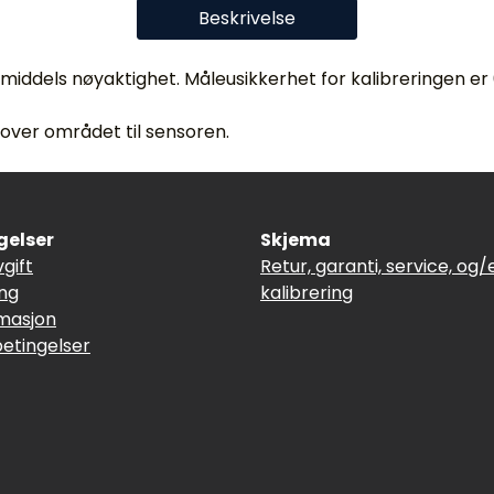
Beskrivelse
 middels nøyaktighet. Måleusikkerhet for kalibreringen er 
 over området til sensoren.
gelser
Skjema
vgift
Retur, garanti, service, og/e
ing
kalibrering
masjon
betingelser