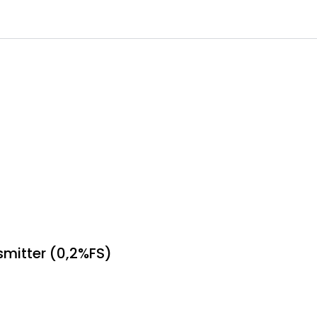
0
 til IKM Instrutek AS
Favoritter
Logg inn
nsmitter (0,2%FS)