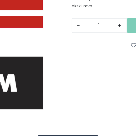
ekskl. mva.
-
+