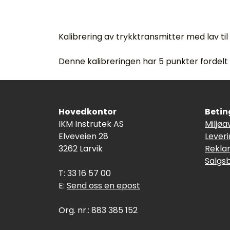
Kalibrering av trykktransmitter med lav til
Denne kalibreringen har 5 punkter fordelt
Hovedkontor
Betin
IKM Instrutek AS
Miljøa
Elveveien 28
Lever
3262 Larvik
Rekla
Salgs
T: 33 16 57 00
E:
Send oss en epost
Org. nr.: 883 385 152