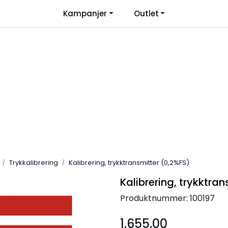
Kampanjer
Outlet
Kontaktinformasjon
Velkommen
Trykkalibrering
Kalibrering, trykktransmitter (0,2%FS)
Kalibrering, trykktra
Produktnummer:
100197
1.655,00