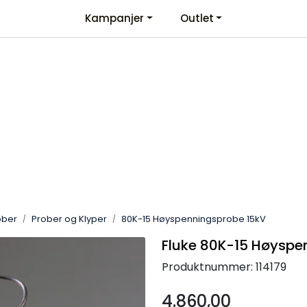
Kampanjer
Outlet
Kontaktinformasjon
Velkommen
ober
Prober og Klyper
80K-15 Høyspenningsprobe 15kV
Fluke 80K-15 Høyspe
Produktnummer:
114179
4.860,00