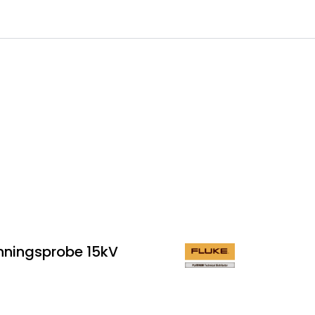
0
 til IKM Instrutek AS
Favoritter
Logg inn
nningsprobe 15kV