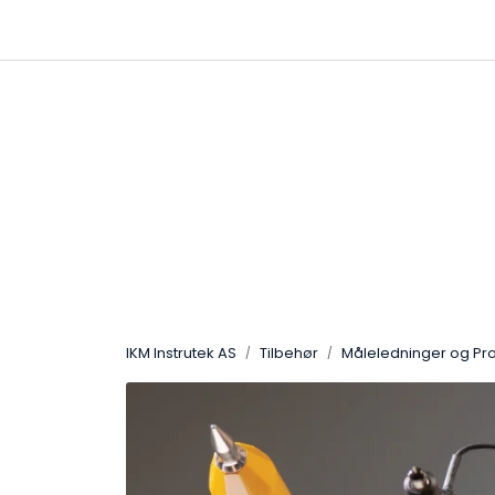
Skip to main content
|
|
Følg oss på Linkedin
Hjemmeside
IKM Instrutek AS
Tilbehør
Måleledninger og Pr