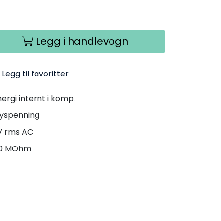
Legg i handlevogn
Legg til favoritter
ergi internt i komp.
høyspenning
kV rms AC
000 MOhm