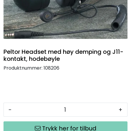
Termografi
Undervisning
Navigasjon & Kommunikasjon
Peltor Headset med høy demping og J11-
Maskinvern & Instrumentering
kontakt, hodebøyle
Produktnummer:
108206
Tilbehør
Kampanjer
Outlet
-
+
Trykk her for tilbud