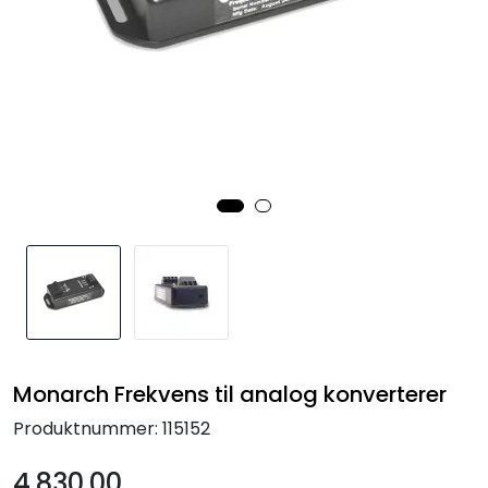
Termografi
Undervisning
Navigasjon & Kommunikasjon
Maskinvern & Instrumentering
Tilbehør
Kampanjer
Outlet
Monarch Frekvens til analog konverterer
Produktnummer:
115152
4.830,00