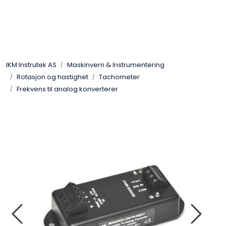
Skip to main content
Løsningssenter
IKM Instrutek AS
Maskinvern & Instrumentering
Elektro
Rotasjon og hastighet
Tachometer
Frekvens til analog konverterer
Elektronikk
Prosess
Frekvensomformere
Miljø og sikkerhet
Kalibratorer