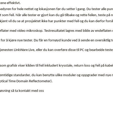
ene effektivt.
ren for hele nettet og lokasjonen før du setter i gang. Du tester alle punkte
som feil. Når alle tester er gjort kan du gå tilbake og rette feilen, teste p
jent vil du se at prosjektet ikke har punkter med feil og du kan derfor forsi
deflater med video mikroskop. Testresultatet lagres med bilde av endeflaten
for å kjøre nye tester. Du får en fornøyd kunde ved å sende en oversiktlig tes
jenesten LinkWare Live, eller du kan overføre disse til PC og bearbeide testene
m grafisk viser kilden til feil inkludert krysstale, return loss og feil på kab
fremtidige standarder, du kan benytte ulike moduler og oppgrader med nye m
(Optical Time Domain Reflectometer).
t løsning så ta kontakt med oss