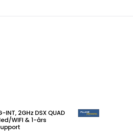
0
 til IKM Instrutek AS
Favoritter
Logg inn
G-INT, 2GHz DSX QUAD
ed/WIFI & 1-års
Support