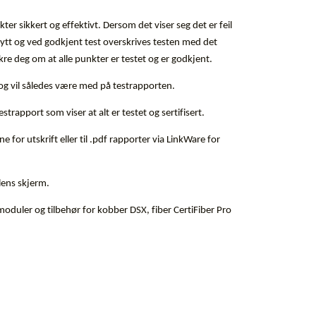
r sikkert og effektivt. Dersom det viser seg det er feil
å nytt og ved godkjent test overskrives testen med det
kre deg om at alle punkter er testet og er godkjent.
 og vil således være med på testrapporten.
trapport som viser at alt er testet og sertifisert.
 for utskrift eller til .pdf rapporter via LinkWare for
elens skjerm.
oduler og tilbehør for kobber DSX, fiber CertiFiber Pro