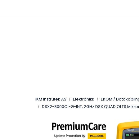
Skip to main content
|
|
Følg oss på Linkedin
Hjemmeside
IKM Instrutek AS
Elektronikk
EKOM / Datakablin
DSX2-8000QI-G-INT, 2GHz DSX QUAD OLTS Mikros