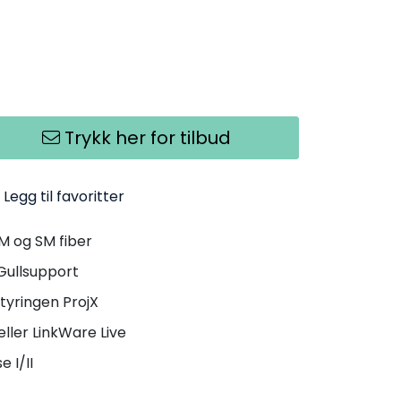
Trykk her for tilbud
Legg til favoritter
MM og SM fiber
Gullsupport
tyringen ProjX
eller LinkWare Live
e I/II