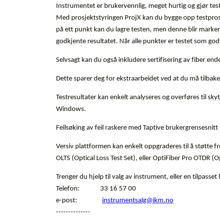
Instrumentet er brukervennlig, meget hurtig og gjør test
Med prosjektstyringen ProjX kan du bygge opp testprosedy
på ett punkt kan du lagre testen, men denne blir markert 
godkjente resultatet. Når alle punkter er testet som godk
Selvsagt kan du også inkludere sertifisering av fiber en
Dette sparer deg for ekstraarbeidet ved at du må tilbake 
Testresultater kan enkelt analyseres og overføres til skyt
Windows.
Feilsøking av feil raskere med Taptive brukergrensesnitt so
Versiv plattformen kan enkelt oppgraderes til å støtte 
OLTS (Optical Loss Test Set), eller OptiFiber Pro OTDR 
Trenger du hjelp til valg av instrument, eller en tilpasse
Telefon: 33 16 57 00
e-post:
instrumentsalg@ikm.no
--------------