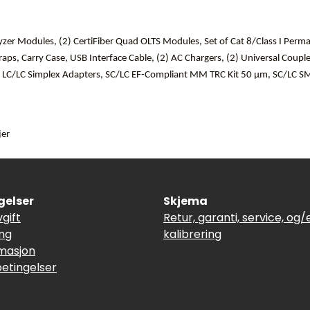
r Modules, (2) CertiFiber Quad OLTS Modules, Set of Cat 8/Class I Perman
raps, Carry Case, USB Interface Cable, (2) AC Chargers, (2) Universal Coupl
) LC/LC Simplex Adapters, SC/LC EF-Compliant MM TRC Kit 50 µm, SC/LC SM 
jer
gelser
Skjema
vgift
Retur, garanti, service, og/e
ing
kalibrering
masjon
betingelser