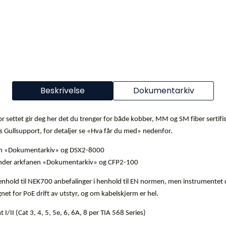
Beskrivelse
Dokumentarkiv
r settet gir deg her det du trenger for både kobber, MM og SM fiber sertifi
 Gullsupport, for detaljer se «Hva får du med» nedenfor.
nen «Dokumentarkiv» og DSX2-8000
d under arkfanen «Dokumentarkiv» og CFP2-100
i henhold til NEK700 anbefalinger i henhold til EN normen, men instrumente
net for PoE drift av utstyr, og om kabelskjerm er hel.
 I/II (Cat 3, 4, 5, 5e, 6, 6A, 8 per TIA 568 Series)