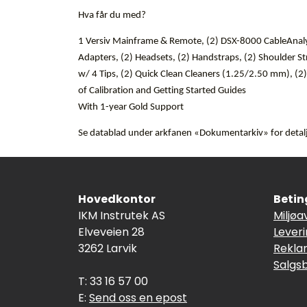
Hva får du med?
1 Versiv Mainframe & Remote, (2) DSX-8000 CableAnalyze
Adapters, (2) Headsets, (2) Handstraps, (2) Shoulder St
w/ 4 Tips, (2) Quick Clean Cleaners (1.25/2.50 mm), (2
of Calibration and Getting Started Guides
With 1-year Gold Support
Se datablad under arkfanen «Dokumentarkiv» for detal
Hovedkontor
Betin
IKM Instrutek AS
Miljøa
Elveveien 28
Lever
3262 Larvik
Rekla
Salgs
T: 33 16 57 00
E:
Send oss en epost