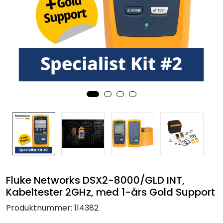
Termografi
Undervisning
Navigasjon & Kommunikasjon
Maskinvern & Instrumentering
Tilbehør
Kampanjer
Outlet
Fluke Networks DSX2-8000/GLD INT,
Kabeltester 2GHz, med 1-års Gold Support
Produktnummer:
114382