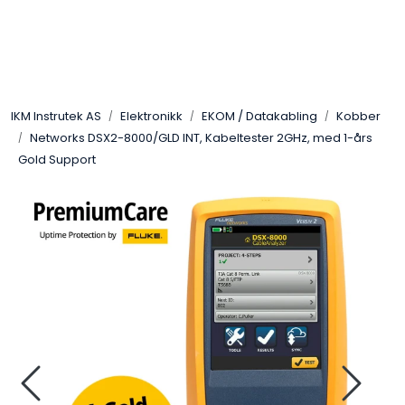
Skip to main content
Løsningssenter
IKM Instrutek AS
Elektronikk
EKOM / Datakabling
Kobber
Elektro
Networks DSX2-8000/GLD INT, Kabeltester 2GHz, med 1-års
Gold Support
Elektronikk
Prosess
Frekvensomformere
Miljø og sikkerhet
Kalibratorer