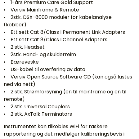
• 1-års Premium Care Gold Support
• Versiv Mainframe & Remote
• 2stk. DSX-8000 moduler for kabelanalyse
(kobber)
• Ett sett Cat 8/Class I Permanent Link Adapters
• Ett sett Cat 8/Class I Channel Adapters
• 2 stk. Headset
• 2stk. Hand- og skulderreim
• Bæreveske
• US-kabel til overføring av data
• Versiv Open Source Software CD (kan også lastes
ned via nett)
• 2 stk. Strømforsyning (en til mainframe og en til
remote)
• 2 stk. Universal Couplers
• 2 stk. AxTalk Terminators
Instrumentet kan tilkobles WiFi for raskere
rapportering og det medfølger kalibreringsbevis i