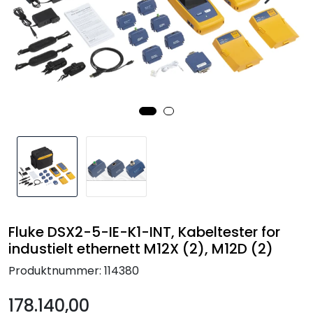
Termografi
Undervisning
Navigasjon & Kommunikasjon
Maskinvern & Instrumentering
Tilbehør
Kampanjer
Fluke DSX2-5-IE-K1-INT, Kabeltester for
Outlet
industielt ethernett M12X (2), M12D (2)
Produktnummer:
114380
178.140,00