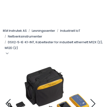
Skip to main content
Løsningssenter
IKM Instrutek AS
Løsningssenter
Industriell IoT
Elektro
Nettverksinstrumenter
DSX2-5-IE-K1-INT, Kabeltester for industielt ethernett M12X (2),
Elektronikk
M12D (2)
Prosess
Frekvensomformere
Miljø og sikkerhet
Kalibratorer