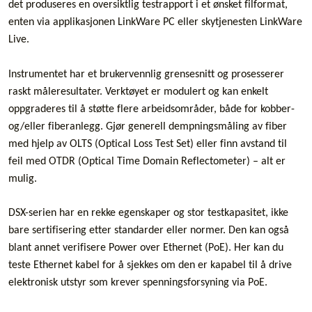
det produseres en oversiktlig testrapport i et ønsket filformat,
enten via applikasjonen LinkWare PC eller skytjenesten LinkWare
Live.
Instrumentet har et brukervennlig grensesnitt og prosesserer
raskt måleresultater. Verktøyet er modulert og kan enkelt
oppgraderes til å støtte flere arbeidsområder, både for kobber-
og/eller fiberanlegg. Gjør generell dempningsmåling av fiber
med hjelp av OLTS (Optical Loss Test Set) eller finn avstand til
feil med OTDR (Optical Time Domain Reflectometer) – alt er
mulig.
DSX-serien har en rekke egenskaper og stor testkapasitet, ikke
bare sertifisering etter standarder eller normer. Den kan også
blant annet verifisere Power over Ethernet (PoE). Her kan du
teste Ethernet kabel for å sjekkes om den er kapabel til å drive
elektronisk utstyr som krever spenningsforsyning via PoE.