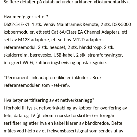
Se flere detaljer på datablad under arkfanen «Dokumentarkiv».
Hva medfølger settet?
DSX2-5-IE-K1; 1 stk. Versiv Mainframe&Remote, 2 stk. DSX-5000
kobbermoduler, ett sett Cat 6A/Class EA Channel Adapters, ett
sett av M12X adaptere, ett sett av M12D adapters,
referansemodul, 2 stk. headset, 2 stk. håndstropp, 2 stk.
skulderreim, bæreveske, USB-kabel, 2 stk. strømforsyninger,
integrert Wi-Fi, kalibreringsbevis og oppstartsguide.
*Permanent Link adaptere ikke er inkludert. Bruk
referansemodulen som «set-ref».
Hva betyr sertifisering av et nettverksanlegg?
I forhold til fysisk nettverkskabling av kobber for overføring av
tele, data og TV (jf. ekom i norske forskrifter) er foregår
sertifisering etter hva en kabel klarer av båndbredde. Dette
måles ved hjelp av et frekvensbasertsignal som sendes ut av