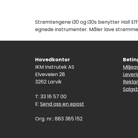
Strømtengene i30 og i30s benytter Hall E
egnede instrumenter. Måler lave strømme
Hovedkontor
Betin
IKM Instrutek AS
Miljøa
Elveveien 28
Lever
3262 Larvik
Rekla
Salgs
T: 33 16 57 00
E:
Send oss en epost
Org. nr.: 883 385 152