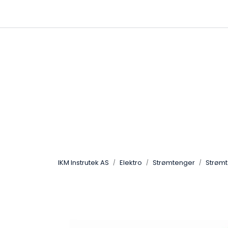
Skip to main content
|
|
Følg oss på Linkedin
Hjemmeside
IKM Instrutek AS
Elektro
Strømtenger
Strøm