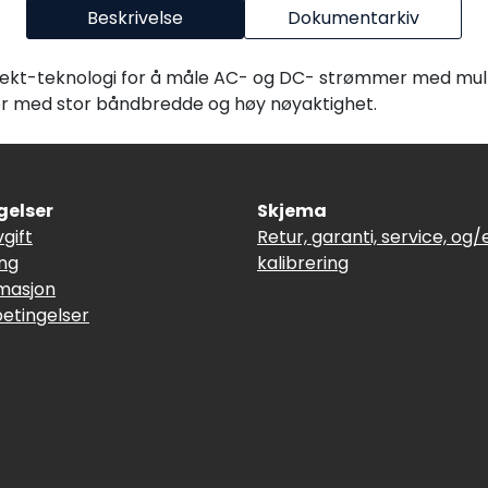
Beskrivelse
Dokumentarkiv
ffekt-teknologi for å måle AC- og DC- strømmer med mult
r med stor båndbredde og høy nøyaktighet.
gelser
Skjema
vgift
Retur, garanti, service, og/e
ing
kalibrering
masjon
betingelser