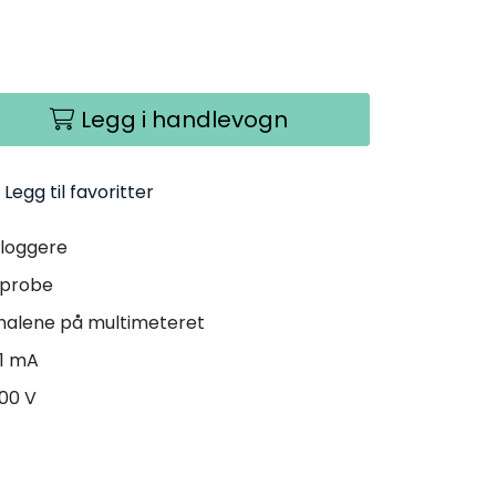
Legg i handlevogn
Legg til favoritter
 loggere
 probe
inalene på multimeteret
 1 mA
300 V