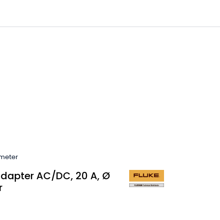
0
 til IKM Instrutek AS
Favoritter
Logg inn
imeter
adapter AC/DC, 20 A, Ø
r