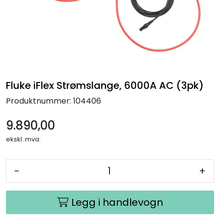
Termografi
Undervisning
Navigasjon & Kommunikasjon
Fluke iFlex Strømslange, 6000A AC (3pk)
Maskinvern & Instrumentering
Produktnummer:
104406
Tilbehør
9.890,00
ekskl. mva.
Kampanjer
-
+
Outlet
Legg i handlevogn