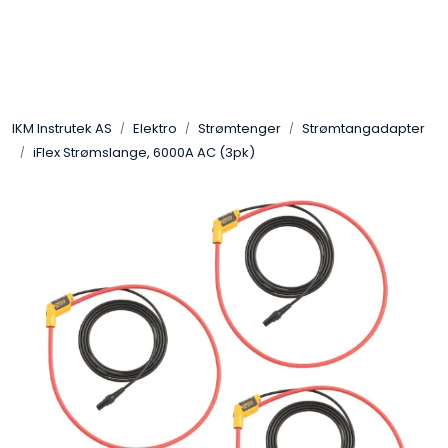
Skip to main content
Løsningssenter
IKM Instrutek AS
Elektro
Strømtenger
Strømtangadapter
Elektro
iFlex Strømslange, 6000A AC (3pk)
Elektronikk
Prosess
Frekvensomformere
Miljø og sikkerhet
Kalibratorer