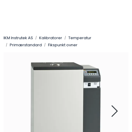
Skip to main content
Løsningssenter
IKM Instrutek AS
Kalibratorer
Temperatur
Elektro
Primærstandard
Fikspunkt ovner
Elektronikk
Prosess
Frekvensomformere
Miljø og sikkerhet
Kalibratorer