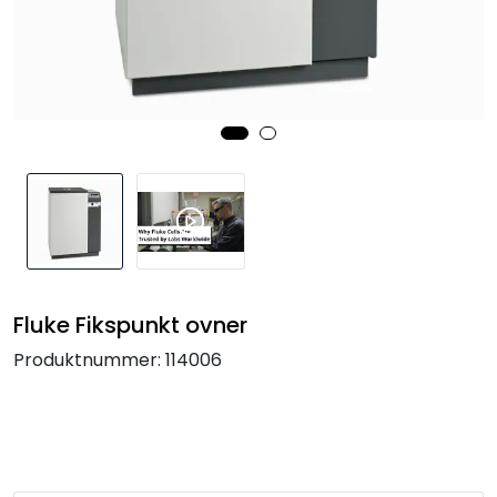
Termografi
Undervisning
Navigasjon & Kommunikasjon
Maskinvern & Instrumentering
Tilbehør
Fluke Fikspunkt ovner
Kampanjer
Produktnummer:
114006
Outlet