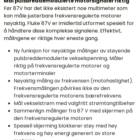
Mål pulsbreddemodulerte motorsignaler riktig
Før 87V har det ikke eksistert noe multimeter som
kan måle justerbare frekvensregulerte motorer
nøyaktig. Fluke 87V er imidlertid utformet spesielt for
å håndtere disse komplekse signalene. Effektivt,
målingene er riktige hver eneste gang.
Ny funksjon for nøyaktige målinger av støyende
pulsbreddemodulerte vekselspenning. Måler
riktig på frekvensregulerte motorer og
motorterminaler
Nøyaktig måling av frekvensen (motohastighet).
Frekvensmålingen påvirkes ikke av den
frekvensregulerte motorens bærefrekvens.
Mål vekselstrøm med valgfritt strømtangtilbehør
Sammenlign målinger fra 87 V med skjermen på
den frekvensregulerte motoren
Spesiell skjerming blokkerer støy med høy
frekvens og høy energi generert av store