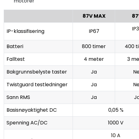
motorer
87V MAX
87
IP
IP-klassifisering
IP67
Batteri
800 timer
400 t
Falltest
4 meter
3 me
Bakgrunnsbelyste taster
Ja
Ne
Twistguard testledninger
Ja
Ne
Sann RMS
Ja
J
Basisnøyaktighet DC
0,05 %
Spenning AC/DC
1000 V
10 A