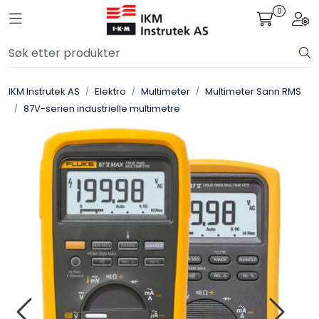
Skip to main content
0
Toggle navigation
Togg
Løsningssenter
IKM Instrutek AS
Elektro
Multimeter
Multimeter Sann RMS
Elektro
87V-serien industrielle multimetre
Elektronikk
Prosess
Frekvensomformere
Miljø og sikkerhet
Kalibratorer