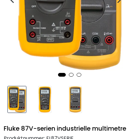
Termografi
Undervisning
Navigasjon & Kommunikasjon
Maskinvern & Instrumentering
Tilbehør
Kampanjer
Outlet
Fluke 87V-serien industrielle multimetre
Produktnummer:
FL87VSERIE