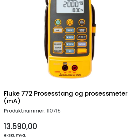
Termografi
Undervisning
Navigasjon & Kommunikasjon
Maskinvern & Instrumentering
Tilbehør
Kampanjer
Fluke 772 Prosesstang og prosessmeter
(mA)
Outlet
Produktnummer:
110715
13.590,00
ekskl. mva.