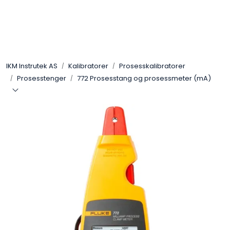
Skip to main content
Løsningssenter
IKM Instrutek AS
Kalibratorer
Prosesskalibratorer
Elektro
Prosesstenger
772 Prosesstang og prosessmeter (mA)
Elektronikk
Prosess
Frekvensomformere
Miljø og sikkerhet
Kalibratorer