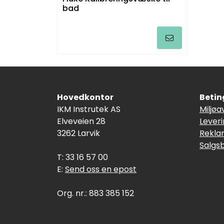
bad
Hovedkontor
Betin
IKM Instrutek AS
Miljøa
Elveveien 28
Lever
3262 Larvik
Rekla
Salgs
T: 33 16 57 00
E:
Send oss en epost
Org. nr.: 883 385 152