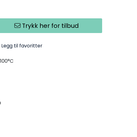
Trykk her for tilbud
Legg til favoritter
.100°C
m