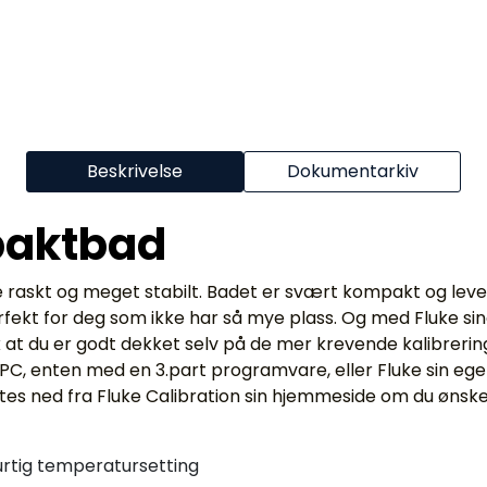
Beskrivelse
Dokumentarkiv
paktbad
askt og meget stabilt. Badet er svært kompakt og leveres
rfekt for deg som ikke har så mye plass. Og med Fluke si
 slik at du er godt dekket selv på de mer krevende kalibrer
a PC, enten med en 3.part programvare, eller Fluke sin 
s ned fra Fluke Calibration sin hjemmeside om du ønsker
urtig temperatursetting