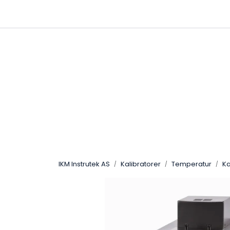
Skip to main content
|
|
Følg oss på Linkedin
Hjemmeside
IKM Instrutek AS
Kalibratorer
Temperatur
Ka