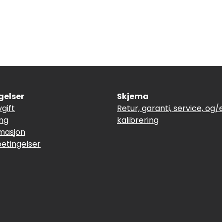
gelser
Skjema
vgift
Retur, garanti, service, og/e
ing
kalibrering
masjon
betingelser