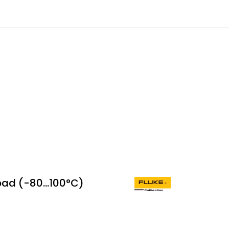
0
 til IKM Instrutek AS
Favoritter
Logg inn
ad (-80...100°C)