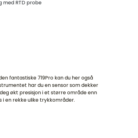
ng med RTD probe
 den fantastiske 719Pro kan du her også
strumentet har du en sensor som dekker
eg økt presisjon i et større område enn
es i en rekke ulike trykkområder.