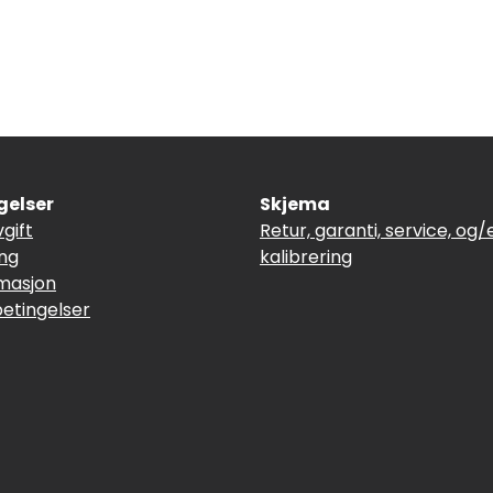
gelser
Skjema
vgift
Retur, garanti, service, og/e
ing
kalibrering
masjon
betingelser