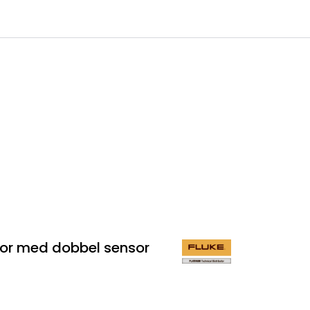
0
 til IKM Instrutek AS
Favoritter
Logg inn
ator med dobbel sensor