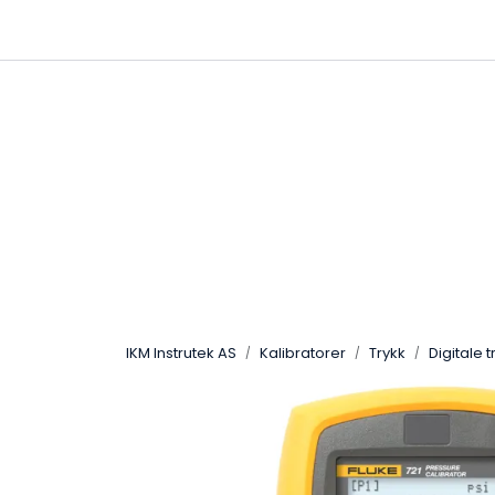
Skip to main content
|
|
Følg oss på Linkedin
Hjemmeside
IKM Instrutek AS
Kalibratorer
Trykk
Digitale 