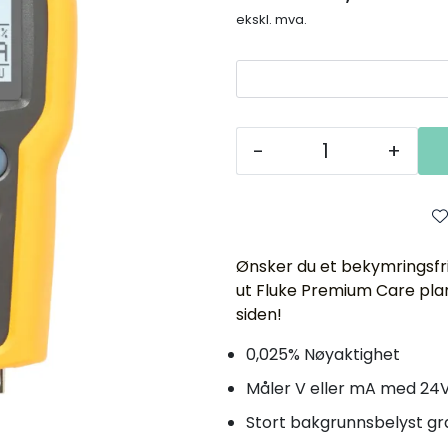
ekskl. mva.
-
+
Ønsker du et bekymringsfri
ut Fluke Premium Care plan
siden!
0,025% Nøyaktighet
Måler V eller mA med 24
Stort bakgrunnsbelyst gra