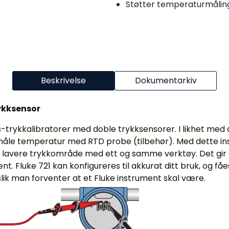
Støtter temperaturmåli
Beskrivelse
Dokumentarkiv
ykksensor
ns-trykkalibratorer med doble trykksensorer. I likhet med
åle temperatur med RTD probe (tilbehør). Med dette in
 lavere trykkområde med ett og samme verktøy. Det gir d
nt. Fluke 721 kan konfigureres til akkurat ditt bruk, og få
slik man forventer at et Fluke instrument skal være.