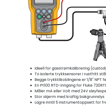
Ideell for gasstrømkalibrering (custod
To isolerte trykksensorer i rustfritt s
Begge trykktilkoblingene er 1/8" NPT f
En Pt100 RTD-inngang for Fluke 720R
Måler mA eller Volt med 24V sløyfesp
Stor skjerm med kraftig bakgrunnslys
Lagre inntil 5 instrumentoppsett for 