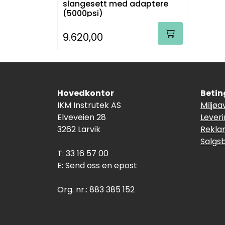
slangesett med adaptere
(5000psi)
9.620,00
Hovedkontor
Betin
IKM Instrutek AS
Miljøa
Elveveien 28
Lever
3262 Larvik
Rekla
Salgs
T: 33 16 57 00
E:
Send oss en epost
Org. nr.: 883 385 152