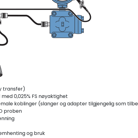
y transfer)
tål med 0,025% FS nøyaktighet
emale koblinger (slanger og adapter tilgjengelig som tilb
TD proben
enning
fremhenting og bruk