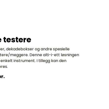
e testere
der, dekadebokser og andre spesielle
estere/meggere. Denne alti-i-ett løsningen
enkelt instrument. I tillegg kan den
res.
r.