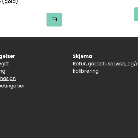
 (gold)
gelser
Skjema
vgift
Retur, garanti, service, og/e
ing
kalibrering
masjon
betingelser