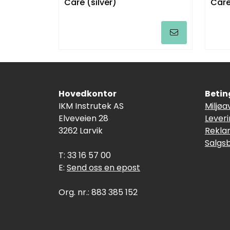
Care (silver)
Care
Hovedkontor
Betin
IKM Instrutek AS
Miljøa
Elveveien 28
Lever
3262 Larvik
Rekla
Salgs
T: 33 16 57 00
E:
Send oss en epost
Org. nr.: 883 385 152