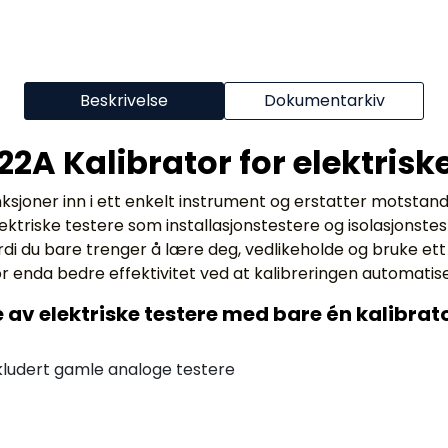
Beskrivelse
Dokumentarkiv
22A Kalibrator for elektrisk
sjoner inn i ett enkelt instrument og erstatter motstan
lektriske testere som installasjonstestere og isolasjonst
di du bare trenger å lære deg, vedlikeholde og bruke ett 
nda bedre effektivitet ved at kalibreringen automatise
e av elektriske testere med bare én kalibrato
kludert gamle analoge testere