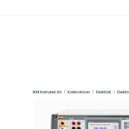
Skip to main content
|
|
Følg oss på Linkedin
Hjemmeside
IKM Instrutek AS
Kalibratorer
Elektrisk
Elektr