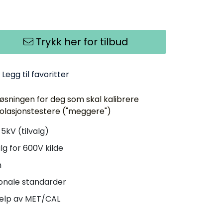
Trykk her for tilbud
Legg til favoritter
løsningen for deg som skal kalibrere
 isolasjonstestere ("meggere")
 5kV (tilvalg)
lg for 600V kilde
n
onale standarder
jelp av MET/CAL