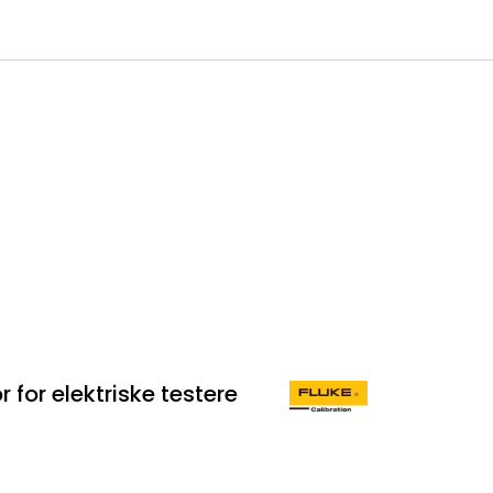
0
 til IKM Instrutek AS
Favoritter
Logg inn
 for elektriske testere