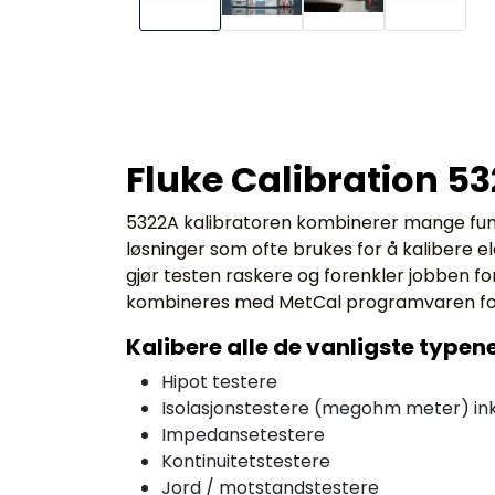
Fluke Calibration 53
5322A kalibratoren kombinerer mange funk
løsninger som ofte brukes for å kalibere e
gjør testen raskere og forenkler jobben for
kombineres med MetCal programvaren for e
Kalibere alle de vanligste typen
Hipot testere
Isolasjonstestere (megohm meter) in
Impedansetestere
Kontinuitetstestere
Jord / motstandstestere