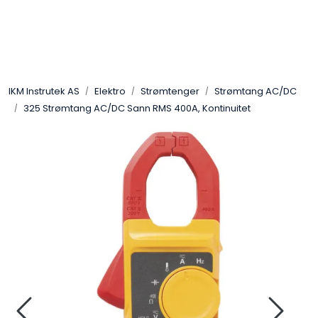
Skip to main content
Løsningssenter
IKM Instrutek AS
Elektro
Strømtenger
Strømtang AC/DC
Elektro
325 Strømtang AC/DC Sann RMS 400A, Kontinuitet
Elektronikk
Prosess
Frekvensomformere
Miljø og sikkerhet
Kalibratorer