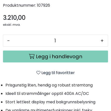
Produktnummer:
107926
3.210,00
ekskl. mva.
-
+
Legg i handlevogn
Legg til favoritter
Prisgunstig liten, hendig og robust strømtang
Ideell til strømmålinger opptil 400A AC/DC
Stort lettlest display med bakgrunnsbelysning
De vanligste multimeterfunksjoner inkl. frekv.