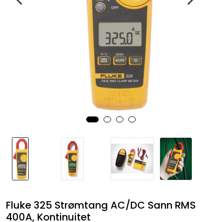
Termografi
Undervisning
Navigasjon & Kommunikasjon
Maskinvern & Instrumentering
Tilbehør
Kampanjer
Outlet
Fluke 325 Strømtang AC/DC Sann RMS
400A, Kontinuitet