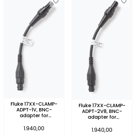
Fluke 17XX-CLAMP-
Fluke 17XX-CLAMP-
ADPT-1V, BNC-
ADPT-2V8, BNC-
adapter for
adapter for
strømtang til 17XX,
strømtang til 17XX,
Max 1V
1.940,00
Max 2,8V
1.940,00