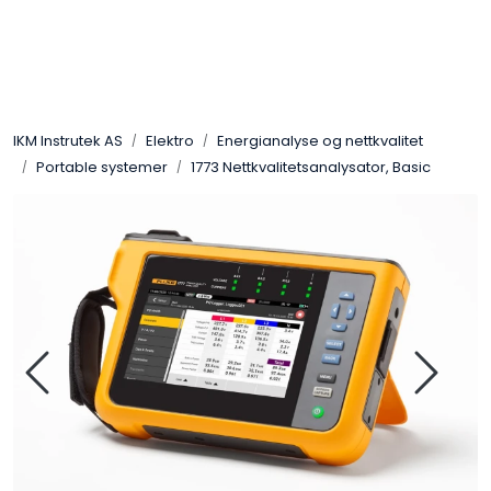
Skip to main content
Løsningssenter
IKM Instrutek AS
Elektro
Energianalyse og nettkvalitet
Elektro
Portable systemer
1773 Nettkvalitetsanalysator, Basic
Elektronikk
Prosess
Frekvensomformere
Miljø og sikkerhet
Kalibratorer