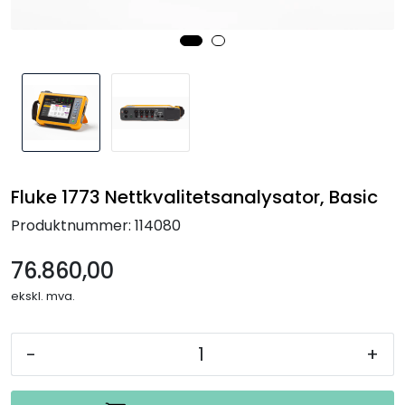
Termografi
Undervisning
Navigasjon & Kommunikasjon
Maskinvern & Instrumentering
Fluke 1773 Nettkvalitetsanalysator, Basic
Tilbehør
Produktnummer:
114080
Kampanjer
76.860,00
ekskl. mva.
Outlet
-
+