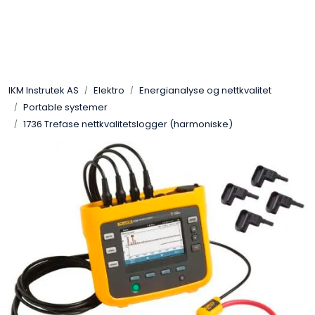
Skip to main content
Løsningssenter
IKM Instrutek AS
Elektro
Energianalyse og nettkvalitet
Elektro
Portable systemer
1736 Trefase nettkvalitetslogger (harmoniske)
Elektronikk
Prosess
Frekvensomformere
Miljø og sikkerhet
Kalibratorer