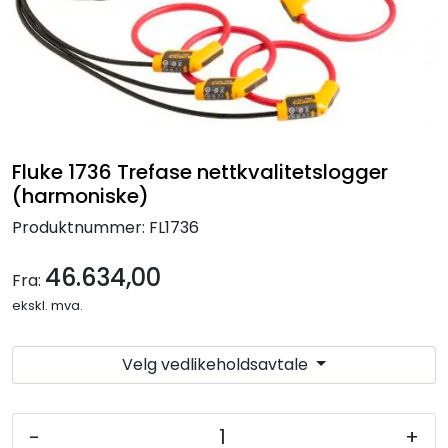
Termografi
Undervisning
Navigasjon & Kommunikasjon
Fluke 1736 Trefase nettkvalitetslogger
Maskinvern & Instrumentering
(harmoniske)
Produktnummer:
FL1736
Tilbehør
46.634,00
Fra:
Kampanjer
ekskl. mva.
Outlet
Velg vedlikeholdsavtale
-
+