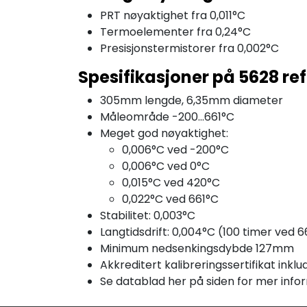
PRT nøyaktighet fra 0,011°C
Termoelementer fra 0,24°C
Presisjonstermistorer fra 0,002°C
Spesifikasjoner på 5628 re
305mm lengde, 6,35mm diameter
Måleområde -200...661°C
Meget god nøyaktighet:
0,006°C ved -200°C
0,006°C ved 0°C
0,015°C ved 420°C
0,022°C ved 661°C
Stabilitet: 0,003°C
Langtidsdrift: 0,004°C (100 timer ved 6
Minimum nedsenkingsdybde 127mm
Akkreditert kalibreringssertifikat inklu
Se datablad her på siden for mer info