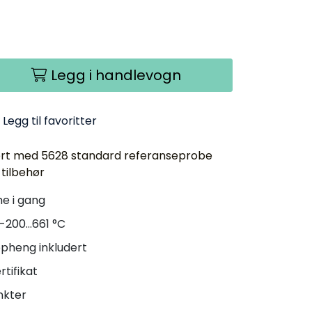
Legg i handlevogn
Legg til favoritter
ffert med 5628 standard referanseprobe
 tilbehør
me i gang
-200...661 °C
pheng inkludert
rtifikat
nkter