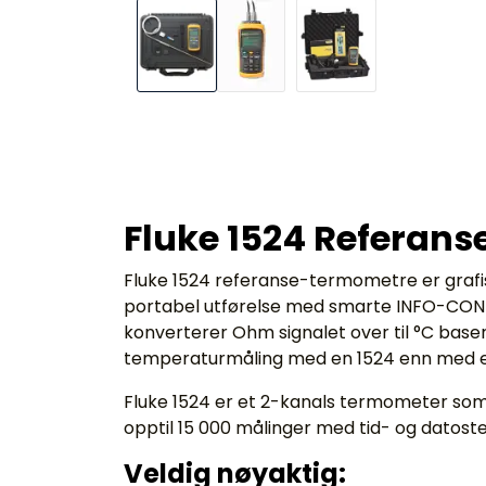
Fluke 1524 Referan
Fluke 1524 referanse-termometre er grafis
portabel utførelse med smarte INFO-CON 
konverterer Ohm signalet over til °C basert
temperaturmåling med en 1524 enn med et
Fluke 1524 er et 2-kanals termometer som 
opptil 15 000 målinger med tid- og datost
Veldig nøyaktig: