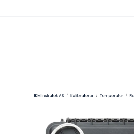
Skip to main content
|
|
Følg oss på Linkedin
Hjemmeside
IKM Instrutek AS
Kalibratorer
Temperatur
R