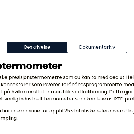
Beskrivelse
Dokumentarkiv
setermometer
ke presisjonstermometre som du kan ta med deg ut i felt.
konnektorer som leveres foråhåndsprogrammerte med IT
 på hvilke resultater man fikk ved kalibrering. Dette gjør
 vanlig industrielt termometer som kan lese av RTD pro
har internminne for opptil 25 statistiske referansemåling
empling.