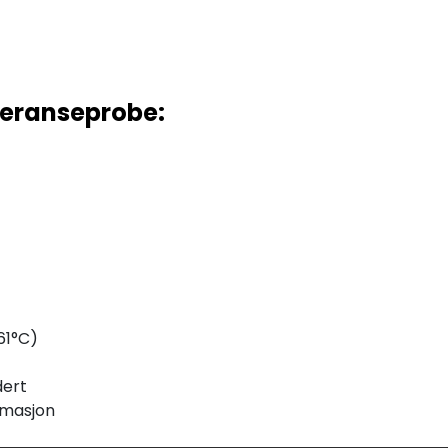
feranseprobe:
61°C)
dert
rmasjon