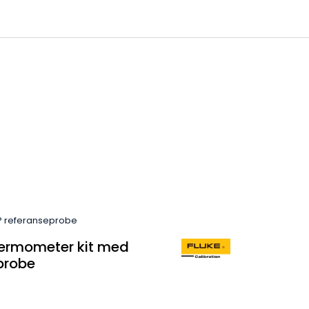
0
 til IKM Instrutek AS
Favoritter
Logg inn
P referanseprobe
termometer kit med
probe