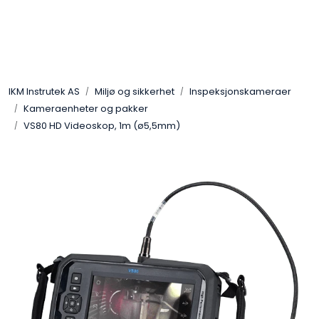
Skip to main content
Løsningssenter
IKM Instrutek AS
Miljø og sikkerhet
Inspeksjonskameraer
Elektro
Kameraenheter og pakker
VS80 HD Videoskop, 1m (ø5,5mm)
Elektronikk
Prosess
Frekvensomformere
Miljø og sikkerhet
Kalibratorer