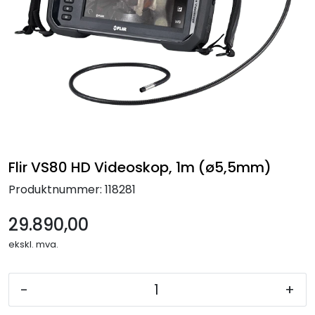
Termografi
Undervisning
Navigasjon & Kommunikasjon
Maskinvern & Instrumentering
Flir VS80 HD Videoskop, 1m (ø5,5mm)
Tilbehør
Produktnummer:
118281
Kampanjer
29.890,00
Outlet
ekskl. mva.
-
+