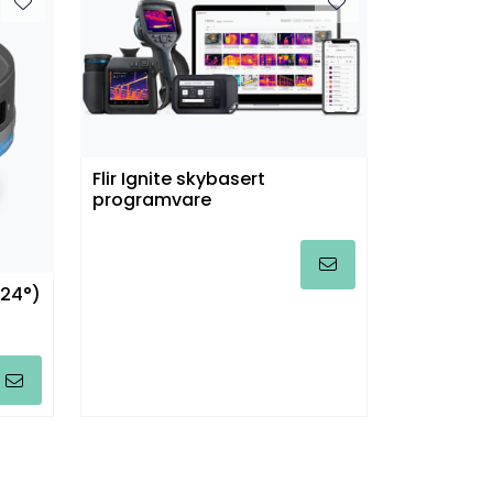
Flir Ignite skybasert
programvare
 24°)