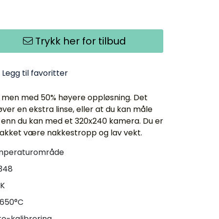
Trykk her for tilbud
Legg til favoritter
ør, men med 50% høyere oppløsning. Det
øver en ekstra linse, eller at du kan måle
 enn du kan med et 320x240 kamera. Du er
takket være nakkestropp og lav vekt.
emperaturområde
348
mK
.650°C
to-kalibrering