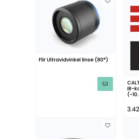
Flir Ultravidvinkel linse (80°)
CALT
IR-k
(-10
3.4