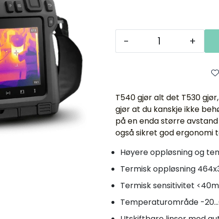
-
+
T540 gjør alt det T530 gj
gjør at du kanskje ikke beh
på en enda større avstand
også sikret god ergonomi 
Høyere oppløsning og t
Termisk oppløsning 464x
Termisk sensitivitet <40
Temperaturområde -20..
Utskiftbare linser med au