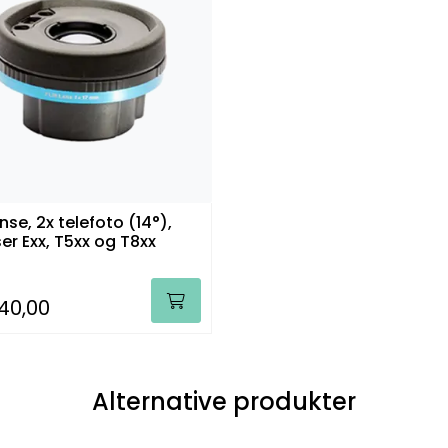
Linse, 2x telefoto (14°),
er Exx, T5xx og T8xx
840,00
Alternative produkter