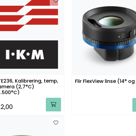
E236, Kalibrering, temp,
Flir FlexView linse (14° og
amera (2,7°C)
...500°C)
22,00