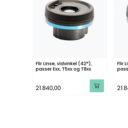
Flir Linse, vidvinkel (42°),
Flir 
passer Exx, T5xx og T8xx
pass
21.840,00
21.