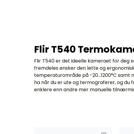
Flir T540 Termokam
Flir T540 er det ideelle kameraet for deg
fremdeles ønsker den lette og ergonomiske
temperaturområde på -20...1200°C samt mul
ha når du er ute og termograferer, og du f
enklere enn andre mer manuelle tilnærmi