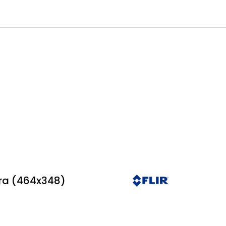
0
 til IKM Instrutek AS
Favoritter
Logg inn
ra (464x348)