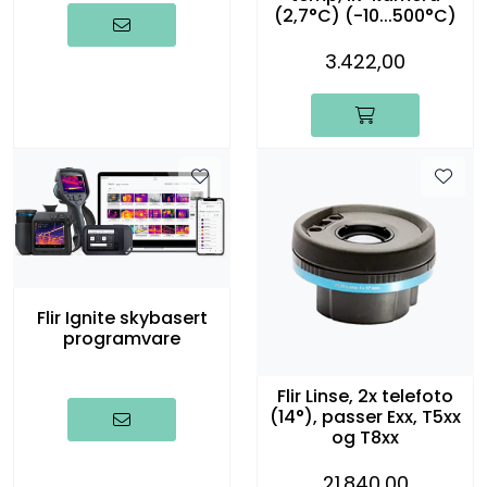
(2,7°C) (-10...500°C)
3.422,00
Flir Ignite skybasert
programvare
Flir Linse, 2x telefoto
(14°), passer Exx, T5xx
og T8xx
21.840,00