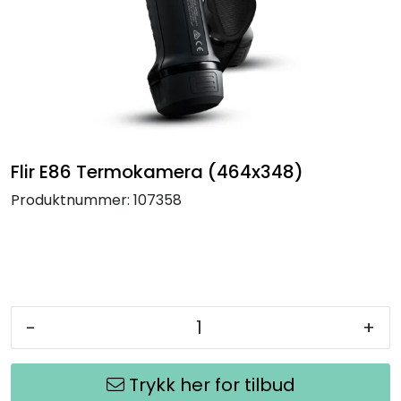
Termografi
Undervisning
Navigasjon & Kommunikasjon
Maskinvern & Instrumentering
Flir E86 Termokamera (464x348)
Produktnummer:
107358
Tilbehør
Kampanjer
Outlet
-
+
Trykk her for tilbud