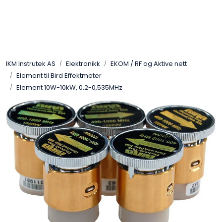
Skip to main content
Løsningssenter
IKM Instrutek AS
Elektronikk
EKOM / RF og Aktive nett
Elektro
Element til Bird Effektmeter
Element 10W-10kW, 0,2-0,535MHz
Elektronikk
Prosess
Frekvensomformere
Miljø og sikkerhet
Kalibratorer