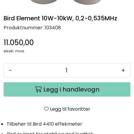
Termografi
Bird Element 10W-10kW, 0,2-0,535MHz
Undervisning
Produktnummer:
103408
Navigasjon & Kommunikasjon
11.050,00
ekskl. mva.
Maskinvern & Instrumentering
-
+
Tilbehør
Kampanjer
Legg i handlevogn
Outlet
Legg til favoritter
Tilbehør til Bird 4410 effekmeter