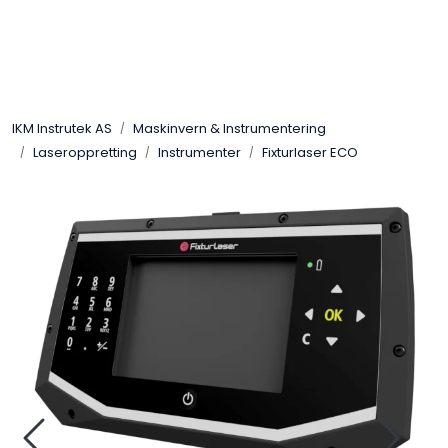
Skip to main content
Løsningssenter
IKM Instrutek AS
Maskinvern & Instrumentering
Elektro
Laseroppretting
Instrumenter
Fixturlaser ECO
Elektronikk
Prosess
Frekvensomformere
Miljø og sikkerhet
Kalibratorer