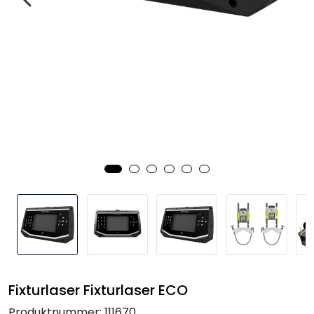
Termografi
Undervisning
Navigasjon & Kommunikasjon
Maskinvern & Instrumentering
Tilbehør
Kampanjer
Outlet
Fixturlaser Fixturlaser ECO
Produktnummer:
111670