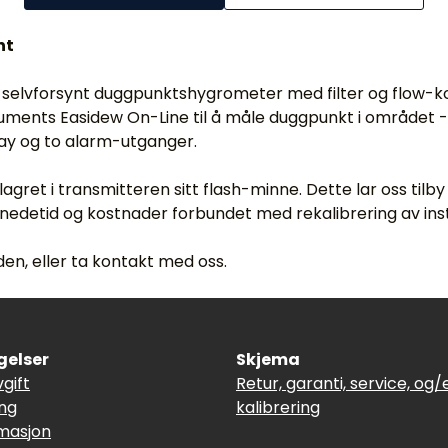
nt
, selvforsynt duggpunktshygrometer med filter og flow-ko
uments Easidew On-Line til å måle duggpunkt i området -1
lay og to alarm-utganger.
 lagret i transmitteren sitt flash-minne. Dette lar oss ti
edetid og kostnader forbundet med rekalibrering av ins
en, eller ta kontakt med oss.
gelser
Skjema
vgift
Retur, garanti, service, og/e
ing
kalibrering
masjon