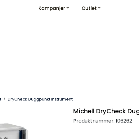
Kampanjer
Outlet
Kontaktinformasjon
Velkommen
t
DryCheck Duggpunkt instrument
Michell DryCheck Du
Produktnummer:
106262