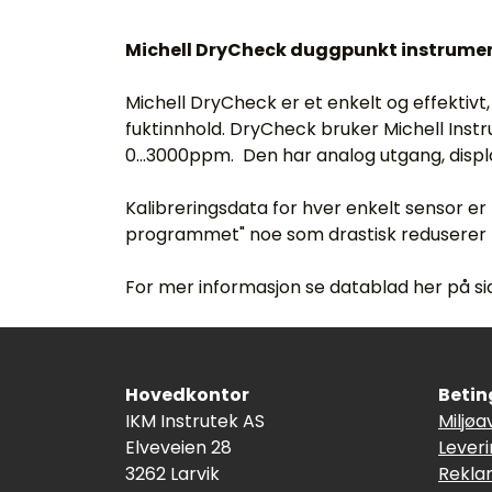
Michell DryCheck duggpunkt instrume
Michell DryCheck er et enkelt og effektivt
fuktinnhold. DryCheck bruker Michell Instr
0...3000ppm. Den har analog utgang, disp
Kalibreringsdata for hver enkelt sensor er
programmet" noe som drastisk reduserer n
For mer informasjon se datablad her på sid
Hovedkontor
Betin
IKM Instrutek AS
Miljøa
Elveveien 28
Lever
3262 Larvik
Rekla