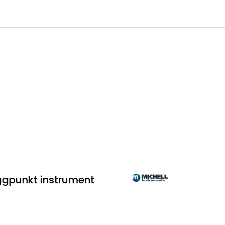
0
 til IKM Instrutek AS
Favoritter
Logg inn
ggpunkt instrument