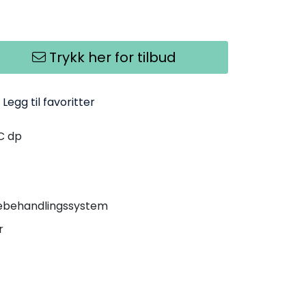
Trykk her for tilbud
Legg til favoritter
C dp
vebehandlingssystem
r