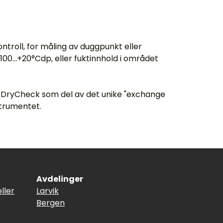
ntroll, for måling av duggpunkt eller
00...+20°Cdp, eller fuktinnhold i området
lby DryCheck som del av det unike "exchange
trumentet.
Avdelinger
ller
Larvik
Bergen