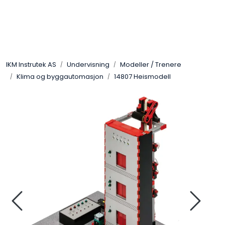
Skip to main content
Løsningssenter
IKM Instrutek AS
Undervisning
Modeller / Trenere
Elektro
Klima og byggautomasjon
14807 Heismodell
Elektronikk
Prosess
Frekvensomformere
Miljø og sikkerhet
Kalibratorer