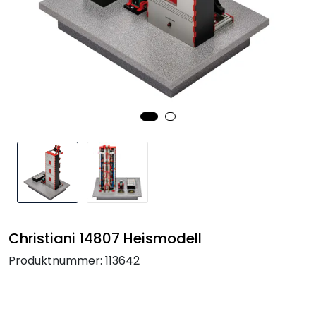
Termografi
Undervisning
Navigasjon & Kommunikasjon
Maskinvern & Instrumentering
Tilbehør
Kampanjer
Christiani 14807 Heismodell
Outlet
Produktnummer:
113642