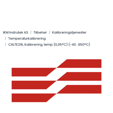
Skip to main content
Løsningssenter
IKM Instrutek AS
Tilbehør
Kalibreringstjenester
Elektro
Temperaturkalibrering
CALTE216, Kalibrering, temp (0,05°C) (-40...650°C)
Elektronikk
Prosess
Frekvensomformere
Miljø og sikkerhet
Kalibratorer