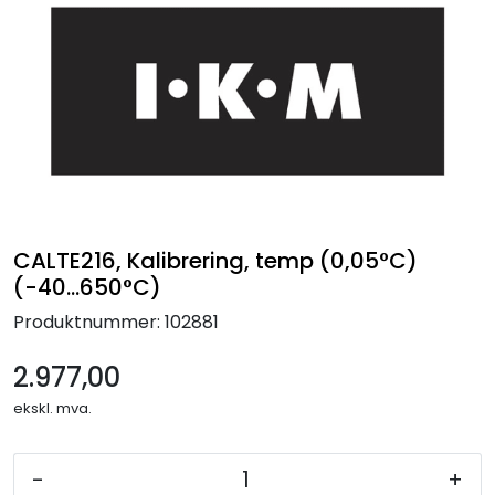
Termografi
Undervisning
Navigasjon & Kommunikasjon
Maskinvern & Instrumentering
CALTE216, Kalibrering, temp (0,05°C)
Tilbehør
(-40...650°C)
Produktnummer:
102881
Kampanjer
2.977,00
Outlet
ekskl. mva.
-
+