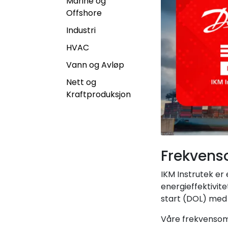
Marine og
Offshore
Industri
HVAC
Vann og Avløp
Nett og
Kraftproduksjon
Frekvenso
IKM Instrutek e
energieffektivit
start (DOL) med 
Våre frekvensomf