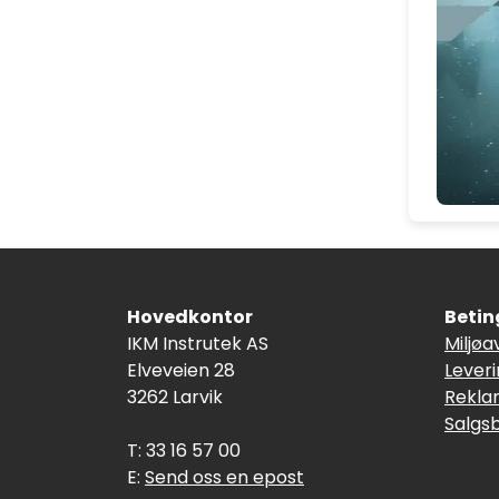
Hovedkontor
Betin
IKM Instrutek AS
Miljøa
Elveveien 28
Lever
3262 Larvik
Rekla
Salgs
T: 33 16 57 00
E:
Send oss en epost