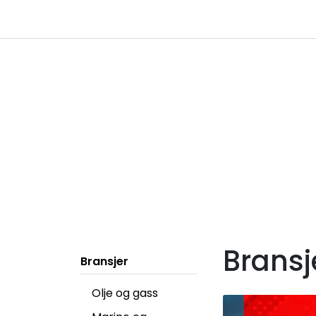
Skip to main content
|
|
Følg oss på Linkedin
Hjemmeside
Bransj
Bransjer
Olje og gass