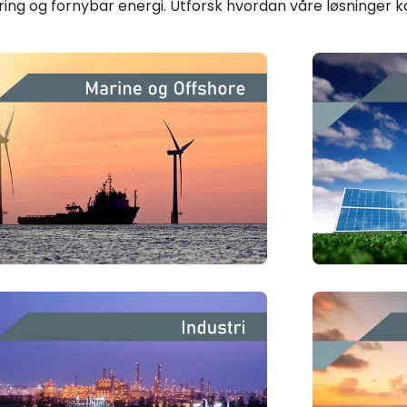
ng og fornybar energi. Utforsk hvordan våre løsninger kan