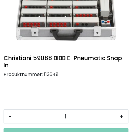
Termografi
Undervisning
Navigasjon & Kommunikasjon
Maskinvern & Instrumentering
Christiani 59088 BIBB E-Pneumatic Snap-
In
Tilbehør
Produktnummer:
113648
Kampanjer
Outlet
-
+