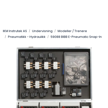
Skip to main content
Løsningssenter
IKM Instrutek AS
Undervisning
Modeller / Trenere
Elektro
Pneumatikk - Hydraulikk
59088 BIBB E-Pneumatic Snap-In
Elektronikk
Prosess
Frekvensomformere
Miljø og sikkerhet
Kalibratorer