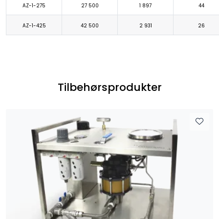
AZ-1-275
27 500
1 897
44
AZ-1-425
42 500
2 931
26
Tilbehørsprodukter