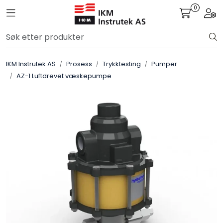
Skip to main content
0
Toggle navigation
Togg
Løsningssenter
IKM Instrutek AS
Prosess
Trykktesting
Pumper
Elektro
AZ-1 Luftdrevet væskepumpe
Elektronikk
Prosess
Frekvensomformere
Miljø og sikkerhet
Kalibratorer