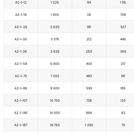
AZ-1-12
1 225
84
1 116
AZ-1-19
1 900
131
708
AZ-1-26
2 625
181
537
AZ-1-30
3 075
212
445
AZ-1-36
3 625
250
366
AZ-1-58
5 800
400
217
AZ-1-70
7 000
483
181
AZ-1-86
8 600
593
185
AZ-1-107
10 700
738
120
AZ-1-140
14 000
966
92
AZ-1-187
18 750
1 293
70