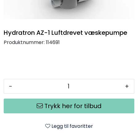
Termografi
Undervisning
Hydratron AZ-1 Luftdrevet væskepumpe
Navigasjon & Kommunikasjon
Produktnummer:
114691
Maskinvern & Instrumentering
Tilbehør
-
+
Kampanjer
Trykk her for tilbud
Outlet
Legg til favoritter