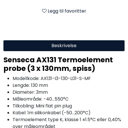
Legg til favoritter
Beskrivelse
Senseca AX131 Termoelement
probe (3 x 130mm, spiss)
Modellkode: AX131-I3-130-L01-S-MF
Lengde: 130 mm
Diameter: 3mm
Måleområde: -40...550°C
Tilkobling: Mini flat pin plug
Kabel: 1m silikonkabel (-50...200°C)
Termoelement type K, klasse 1 ±1.5°C eller 0,40%
over måleområdet