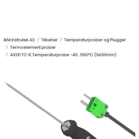
Skip to main content
Løsningssenter
IKM Instrutek AS
Tilbehør
Temperaturprober og Plugger
Elektro
Termoelement prober
AX131 TC-K Temperaturprobe -40...550°C (3x130mm)
Elektronikk
Prosess
Frekvensomformere
Miljø og sikkerhet
Kalibratorer