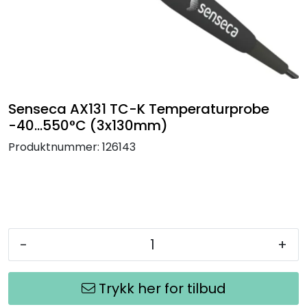
Termografi
Undervisning
Navigasjon & Kommunikasjon
Senseca AX131 TC-K Temperaturprobe
-40...550°C (3x130mm)
Maskinvern & Instrumentering
Produktnummer:
126143
Tilbehør
Kampanjer
Outlet
-
+
Trykk her for tilbud