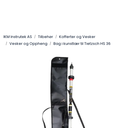
Skip to main content
Løsningssenter
IKM Instrutek AS
Tilbehør
Kofferter og Vesker
Elektro
Vesker og Oppheng
Bag i kunstlær til Tietzsch HS 36
Elektronikk
Prosess
Frekvensomformere
Miljø og sikkerhet
Kalibratorer