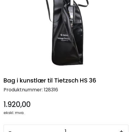
Termografi
Undervisning
Navigasjon & Kommunikasjon
Maskinvern & Instrumentering
Tilbehør
Bag i kunstlær til Tietzsch HS 36
Kampanjer
Produktnummer:
128316
1.920,00
Outlet
ekskl. mva.
-
+