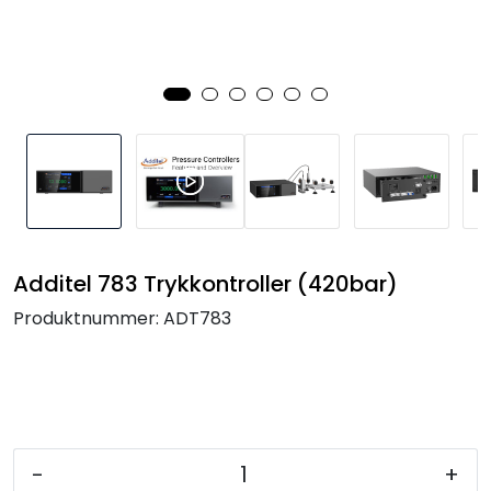
Termografi
Undervisning
Navigasjon & Kommunikasjon
Maskinvern & Instrumentering
Tilbehør
Additel 783 Trykkontroller (420bar)
Produktnummer:
ADT783
Kampanjer
Outlet
-
+