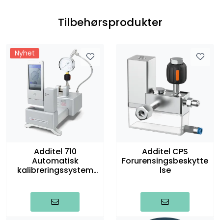
Tilbehørsprodukter
Nyhet
Additel 710
Additel CPS
Automatisk
Forurensingsbeskytte
kalibreringssystem
lse
for manometer